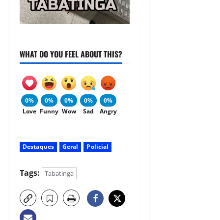
WHAT DO YOU FEEL ABOUT THIS?
0%
0%
0%
0%
0%
Love
Funny
Wow
Sad
Angry
Destaques
Geral
Policial
Tags:
Tabatinga