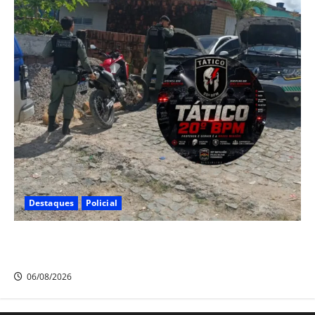
Destaques
Policial
Polícia CR Tático, 20° BPM recupera carro e moto
roubados no Alto Santo Antônio, em Camaragibe
06/08/2026