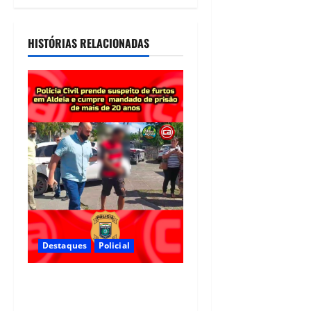
Alto Santo
Antônio, em
Camaragibe
HISTÓRIAS RELACIONADAS
06/08/2026
Destaques
Policial
Polícia Civil prende suspeito
de furtos em Aldeia e cumpre