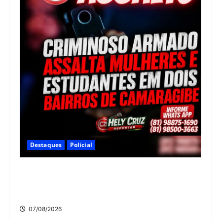
Destaques
Policial
Criminoso armado assalta mulheres e estudantes
em dois bairros de Camaragibe na manhã desta
sexta-feira
07/08/2026