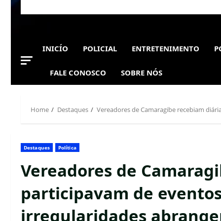
INICÍO
POLICIAL
ENTRETENIMENTO
P
FALE CONOSCO
SOBRE NÓS
Home
Destaques
Vereadores de Camaragibe recebiam diária
Destaques
Política
Vereadores de Camaragib
participavam de eventos
irregularidades abrange