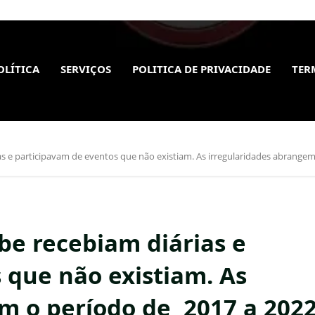
OLÍTICA
SERVIÇOS
POLITICA DE PRIVACIDADE
TER
s e participavam de eventos que não existiam. As irregularidades abrange
e recebiam diárias e
 que não existiam. As
m o período de 2017 a 202