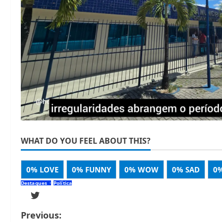
WHAT DO YOU FEEL ABOUT THIS?
0%
LOVE
0%
FUNNY
0%
WOW
0%
SAD
0
Destaques
Política
Previous: