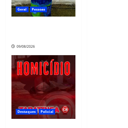
Geral
Pessoas
Heytor Gomes é campeão da
Liga Recife de Fut7 e eleito o
melhor goleiro da competição
09/08/2026
Destaques
Policial
Homicídio em Tabatinga na