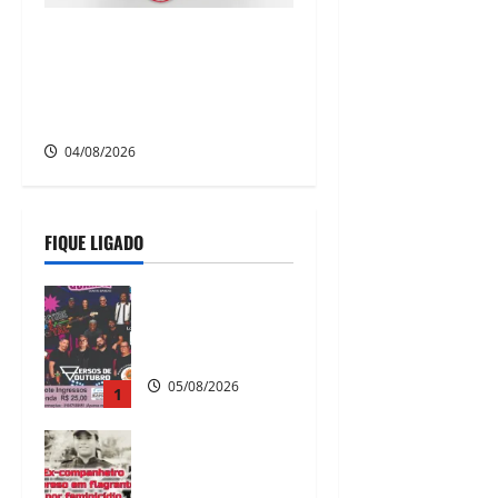
Bombeira Civil é encontrada
morta dentro de casa no
Bairro dos Estados, em
Camaragibe
04/08/2026
FIQUE LIGADO
A nostalgia vai
tomar conta da
Vila da Fábrica!
05/08/2026
1
Ex-
companheiro é
preso em