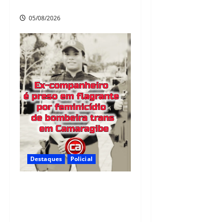
da Vila da Fábrica!
05/08/2026
Destaques
Policial
Ex-companheiro é preso em
flagrante por feminicídio de
bombeira trans em
Camaragibe