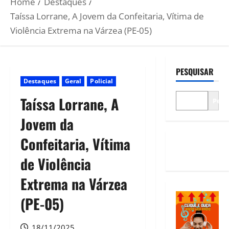
Home
Destaques
Taíssa Lorrane, A Jovem da Confeitaria, Vítima de
Violência Extrema na Várzea (PE-05)
PESQUISAR
Destaques
Geral
Policial
Taíssa Lorrane, A
Pesq
Jovem da
Confeitaria, Vítima
de Violência
Extrema na Várzea
(PE-05)
18/11/2025