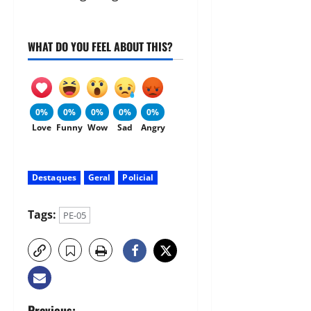
WHAT DO YOU FEEL ABOUT THIS?
0%
0%
0%
0%
0%
Love
Funny
Wow
Sad
Angry
Destaques
Geral
Policial
Tags:
PE-05
Previous: