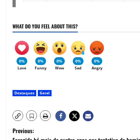
WHAT DO YOU FEEL ABOUT THIS?
0%
0%
0%
0%
0%
Love
Funny
Wow
Sad
Angry
Destaques
Geral
Previous: