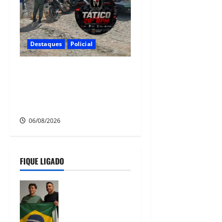
Destaques
Policial
Polícia CR Tático, 20° BPM
recupera carro e moto
roubados no Alto Santo
Antônio, em Camaragibe
06/08/2026
FIQUE LIGADO
Nikolas
Ferreira
escolhe o
camaragibense