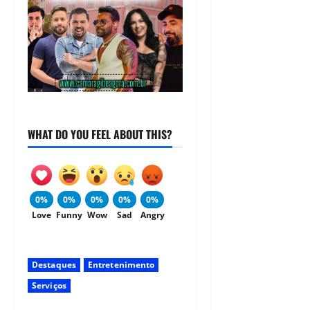
WHAT DO YOU FEEL ABOUT THIS?
0%
0%
0%
0%
0%
Love
Funny
Wow
Sad
Angry
Destaques
Entretenimento
Serviços