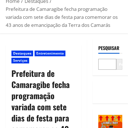
Home
Destaques
Prefeitura de Camaragibe fecha programação
variada com sete dias de festa para comemorar os
43 anos de emancipação da Terra dos Camarás
PESQUISAR
Destaques
Entretenimento
Serviços
Pesq
Prefeitura de
Camaragibe fecha
programação
variada com sete
dias de festa para