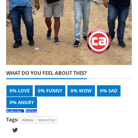
WHAT DO YOU FEEL ABOUT THIS?
0%
LOVE
0%
FUNNY
0%
WOW
0%
SAD
0%
ANGRY
Acidentes
Política
Tags:
Aldeia
Vera Cruz