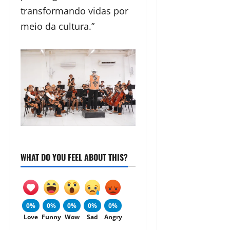
transformando vidas por
meio da cultura.”
WHAT DO YOU FEEL ABOUT THIS?
0%
0%
0%
0%
0%
Love
Funny
Wow
Sad
Angry