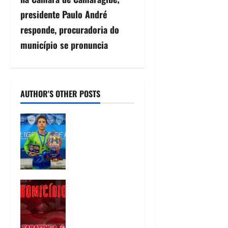
presidente Paulo André
responde, procuradoria do
município se pronuncia
AUTHOR'S OTHER POSTS
Heytor Gomes
é campeão da
Liga Recife de
Fut7 e eleito o
melhor goleiro
da competição
Homicídio em
09/08/2026
Tabatinga na
noite de
sábado