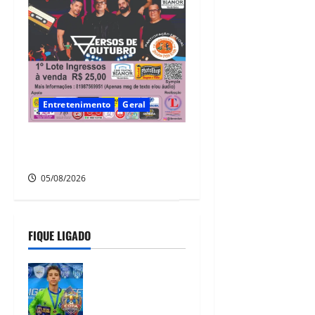
Entretenimento
Geral
A nostalgia vai tomar conta
da Vila da Fábrica!
05/08/2026
FIQUE LIGADO
Heytor Gomes
é campeão da
Liga Recife de