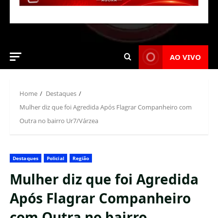
AO VIVO
Home
Destaques
Mulher diz que foi Agredida Após Flagrar Companheiro com
Outra no bairro Ur7/Várzea
Destaques
Policial
Região
Mulher diz que foi Agredida
Após Flagrar Companheiro
com Outra no bairro