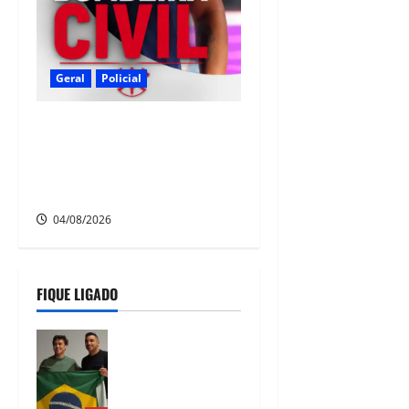
Geral
Policial
Bombeira Civil é encontrada
morta dentro de casa no
Bairro dos Estados, em
Camaragibe
04/08/2026
FIQUE LIGADO
Nikolas
Ferreira
escolhe o
camaragibense