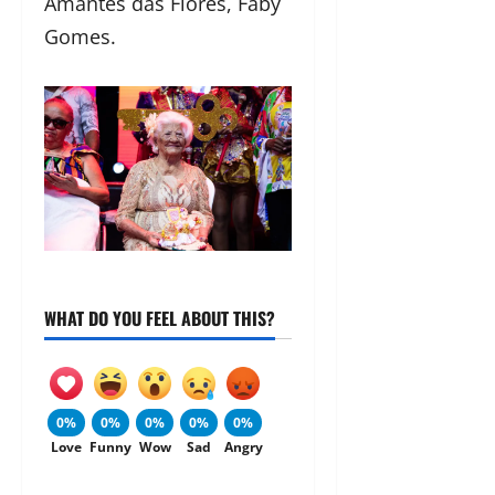
Amantes das Flores, Faby
Gomes.
WHAT DO YOU FEEL ABOUT THIS?
0%
0%
0%
0%
0%
Love
Funny
Wow
Sad
Angry