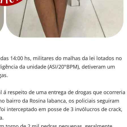
 das 14:00 hs, militares do malhas da lei lotados no
ligência da unidade (ASI/20°BPM), detiveram um
gas.
l á respeito de uma entrega de drogas que ocorreria
o bairro da Rosina labanca, os policiais seguiram
foi interceptado em posse de 3 invólucros de crack,
a.
em torno de 2 mil pedras pequenas, geralmente