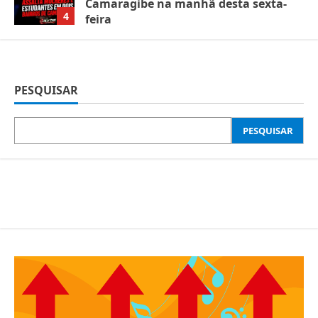
Camaragibe na manhã desta sexta-
4
feira
07/08/2026
PESQUISAR
PESQUISAR