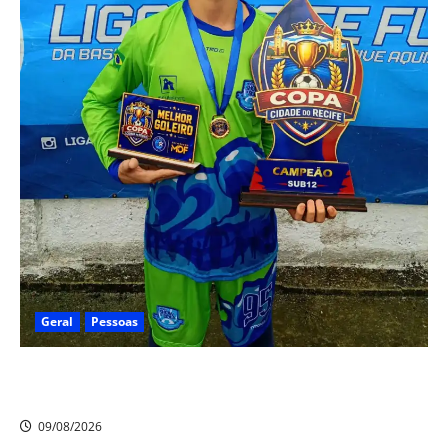
Geral
Pessoas
Heytor Gomes é campeão da Liga Recife de Fut7 e
eleito o melhor goleiro da competição
09/08/2026