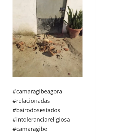
#camaragibeagora
#relacionadas
#bairodosestados
#intoleranciareligiosa
#camaragibe