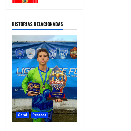
07/08/2026
cumpre
mandado de
prisão de mais
HISTÓRIAS RELACIONADAS
de 20 anos
07/08/2026
Geral
Pessoas
Heytor Gomes é campeão da