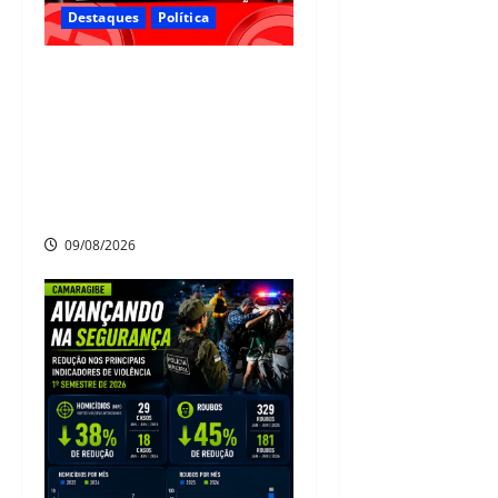
Destaques
Política
JUIZ LUIZ ROCHA EX-
CANDIDATO A PREFEITO DE
CAMARAGIBE FOI AGREDIDO
PELO EX-DEPUTADO PEDRO
CORREIA NO CLUBE
INTERNACIONAL DO RECIFE
09/08/2026