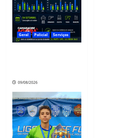
Geral
Policial
Serviços
Camaragibe registra redução
de 38% nos homicídios e
45% nos roubos no primeiro
semestre de 2026
09/08/2026