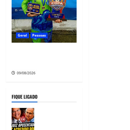
Geral
Pessoas
Heytor Gomes é campeão da
Liga Recife de Fut7 e eleito o
melhor goleiro da competição
09/08/2026
FIQUE LIGADO
JUIZ LUIZ
ROCHA EX-
CANDIDATO A