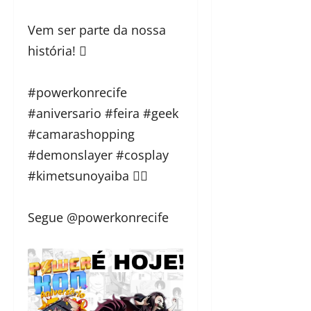
Vem ser parte da nossa
história! 
#powerkonrecife
#aniversario #feira #geek
#camarashopping
#demonslayer #cosplay
#kimetsunoyaiba 
Segue @powerkonrecife