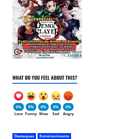
WHAT DO YOU FEEL ABOUT THIS?
0%
0%
0%
0%
0%
Love
Funny
Wow
Sad
Angry
Destaques
Entretenimento