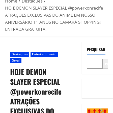
Home
Destaques
HOJE DEMON SLAYER ESPECIAL @powerkonrecife
ATRAÇÕES EXCLUSIVAS DO ANIME EM NOSSO
ANIVERSÁRIO 11 ANOS NO CAMARÁ SHOPPING!
ENTRADA GRATUITA!
PESQUISAR
Destaques
Entretenimento
Geral
Pesq
HOJE DEMON
SLAYER ESPECIAL
@powerkonrecife
ATRAÇÕES
EXCLUSIVAS DO