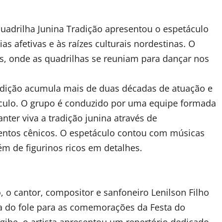
uadrilha Junina Tradição apresentou o espetáculo
afetivas e às raízes culturais nordestinas. O
s, onde as quadrilhas se reuniam para dançar nos
radição acumula mais de duas décadas de atuação e
culo. O grupo é conduzido por uma equipe formada
nter viva a tradição junina através de
ntos cênicos. O espetáculo contou com músicas
ém de figurinos ricos em detalhes.
 o cantor, compositor e sanfoneiro Lenilson Filho
rça do fole para as comemorações da Festa do
ibe, o artista apresentou um repertório dedicado