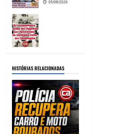
05/08/2026
Ex-
companheiro é
preso em
flagrante por
feminicídio de
bombeira
trans em
Camaragibe
HISTÓRIAS RELACIONADAS
05/08/2026