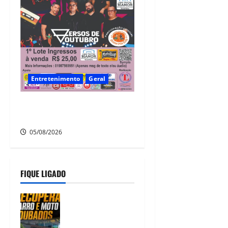
Entretenimento
Geral
A nostalgia vai tomar conta
da Vila da Fábrica!
05/08/2026
FIQUE LIGADO
Polícia CR
Tático, 20°
BPM recupera