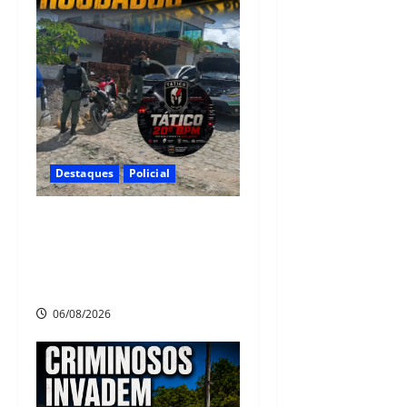
Destaques
Policial
Polícia CR Tático, 20° BPM
recupera carro e moto
roubados no Alto Santo
Antônio, em Camaragibe
06/08/2026