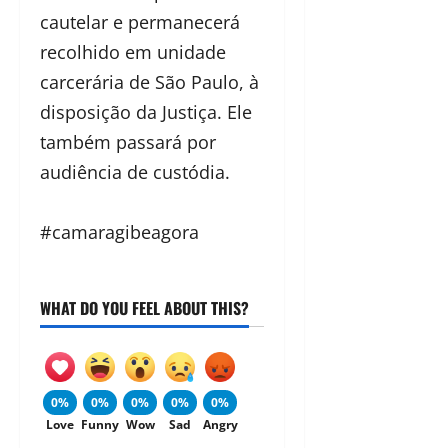
cautelar e permanecerá
recolhido em unidade
carcerária de São Paulo, à
disposição da Justiça. Ele
também passará por
audiência de custódia.
#camaragibeagora
WHAT DO YOU FEEL ABOUT THIS?
0%
0%
0%
0%
0%
Love
Funny
Wow
Sad
Angry