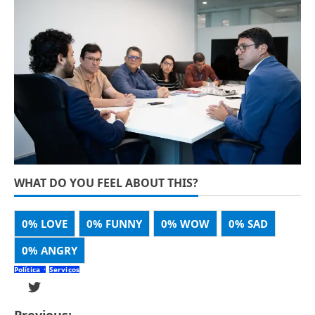
WHAT DO YOU FEEL ABOUT THIS?
0%
LOVE
0%
FUNNY
0%
WOW
0%
SAD
0%
ANGRY
Política
Serviços