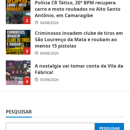
Polícia CR Tático, 20° BPM recupera
carro e moto roubados no Alto Santo
Antônio, em Camaragibe
2
06/08/2026
Criminosos invadem clube de tiros em
São Lourenço da Mata e roubam ao
menos 15 pistolas
3
06/08/2026
A nostalgia vai tomar conta da Vila da
Fábrica!
05/08/2026
4
PESQUISAR
PESQUISAR