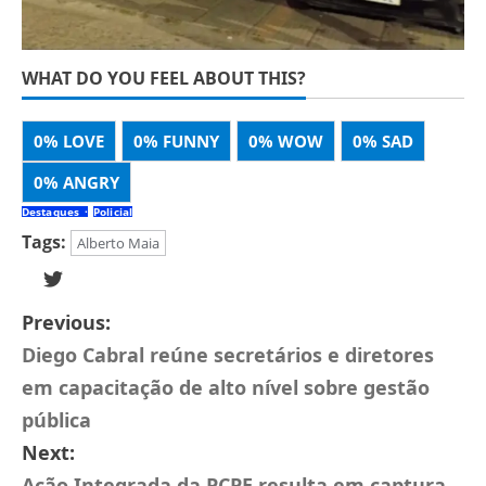
WHAT DO YOU FEEL ABOUT THIS?
0%
LOVE
0%
FUNNY
0%
WOW
0%
SAD
0%
ANGRY
Destaques
Policial
Tags:
Alberto Maia
Previous:
Diego Cabral reúne secretários e diretores
em capacitação de alto nível sobre gestão
pública
Next:
Ação Integrada da PCPE resulta em captura