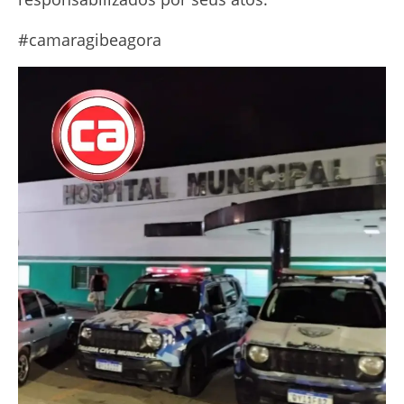
#camaragibeagora