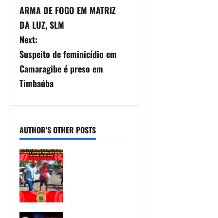
ARMA DE FOGO EM MATRIZ
DA LUZ, SLM
Next:
Suspeito de feminicídio em
Camaragibe é preso em
Timbaúba
AUTHOR'S OTHER POSTS
Polícia Civil
prende
suspeito de
furtos em
Aldeia e
cumpre
Criminoso