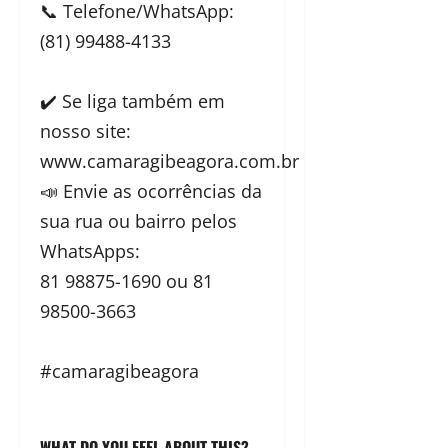
📞 Telefone/WhatsApp:
(81) 99488-4133
✔️ Se liga também em
nosso site:
www.camaragibeagora.com.br
📣 Envie as ocorrências da
sua rua ou bairro pelos
WhatsApps:
81 98875-1690 ou 81
98500-3663
#camaragibeagora
WHAT DO YOU FEEL ABOUT THIS?