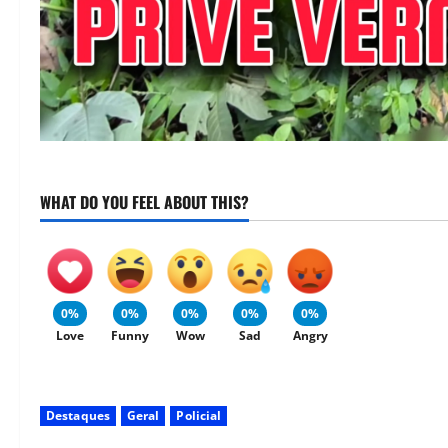
WHAT DO YOU FEEL ABOUT THIS?
0%
0%
0%
0%
0%
Love
Funny
Wow
Sad
Angry
Destaques
Geral
Policial