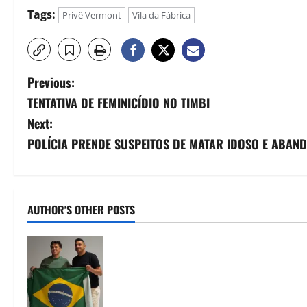
Tags:
Privê Vermont
Vila da Fábrica
Previous:
TENTATIVA DE FEMINICÍDIO NO TIMBI
Next:
POLÍCIA PRENDE SUSPEITOS DE MATAR IDOSO E ABA
AUTHOR'S OTHER POSTS
Nikolas Ferreira escolhe o
camaragibense Ivan Guedes como
seu candidato a deputado estadual
em Pernambuco