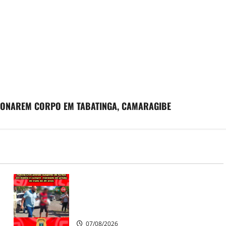
NDONAREM CORPO EM TABATINGA, CAMARAGIBE
Polícia Civil prende suspeito de
furtos em Aldeia e cumpre mandado
de prisão de mais de 20 anos
07/08/2026