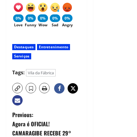
0%
0%
0%
0%
0%
Love
Funny
Wow
Sad
Angry
Destaques
Entretenimento
Serviços
Tags:
Vila da Fábrica
Previous:
Agora é OFICIAL!
CAMARAGIBE RECEBE 29°