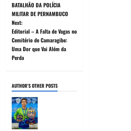
BATALHÃO DA POLÍCIA
MILITAR DE PERNAMBUCO
Next:
Editorial – A Falta de Vagas no
Cemitério de Camaragibe:
Uma Dor que Vai Além da
Perda
AUTHOR'S OTHER POSTS
Heytor Gomes
é campeão da
Liga Recife de
Fut7 e eleito o
melhor goleiro