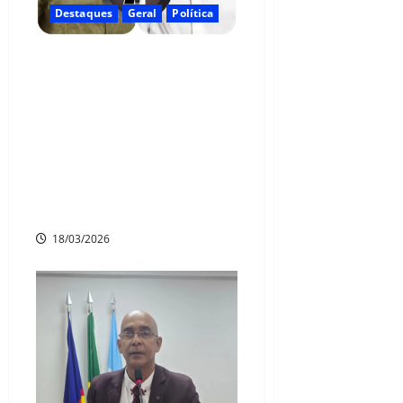
Destaques
Geral
Política
Reviravolta política muda
cenário em Camaragibe:
Carlos Costa deixa projeto
de federal e passa a
compor chapa de João
Campos ao Governo de
Pernambuco
18/03/2026