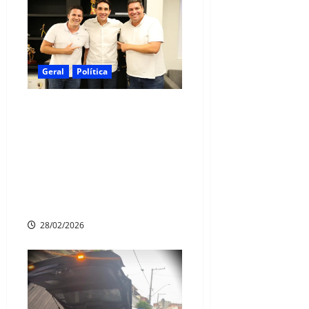
Geral
Política
Vereador presidente Paulo
André (PSB) e ex-
presidente René Cabral
declaram apoio ao ministro
Silvio Costa Filho para o
Senado
28/02/2026