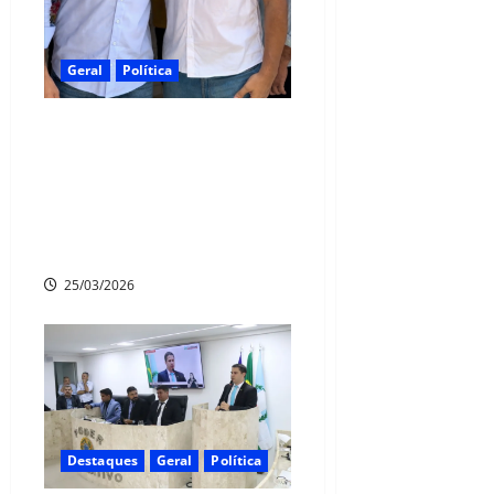
Geral
Política
Camaragibense e
Superintendente Federal da
SPU-PE, Ednaldo Moura
será candidato a deputado
estadual
25/03/2026
Destaques
Geral
Política