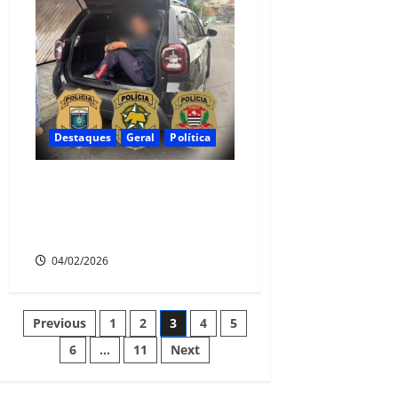
Destaques
Geral
Política
Foragido da Justiça de
Camaragibe é capturado
após mais de 20 anos
04/02/2026
Previous
1
2
3
4
5
6
…
11
Next