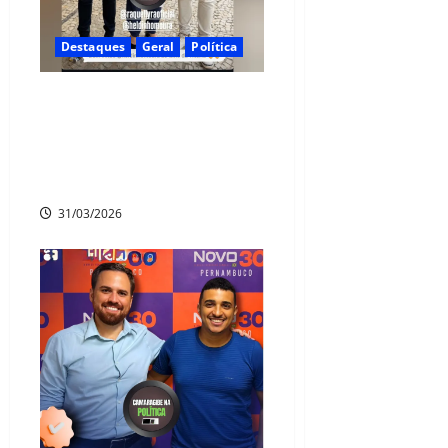
Destaques
Geral
Política
Heldinho Moura confirma
apoio a Raquel Lyra e se
alinha ao grupo político da
governadora
31/03/2026