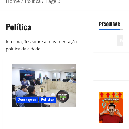
Home
Política
Page 3
Política
PESQUISAR
Pesq
Informações sobre a movimentação
política da cidade.
Destaques
Política
A Câmara Municipal de
Camaragibe aprovou, em