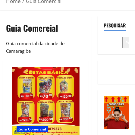
Home
Guia Comercial
Guia Comercial
PESQUISAR
Pesq
Guia comercial da cidade de
Camaragibe
Guia Comercial