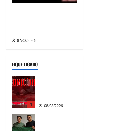
Criminoso armado assalta
mulheres e estudantes em
dois bairros de Camaragibe
na manhã desta sexta-feira
07/08/2026
FIQUE LIGADO
Homicídio em
Tabatinga na
noite de
sábado
1
08/08/2026
Nikolas
Ferreira
escolhe o