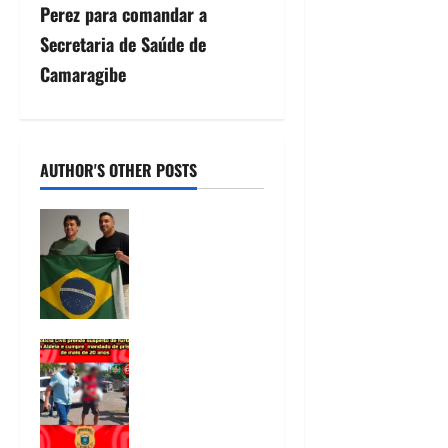
Perez para comandar a
Secretaria de Saúde de
Camaragibe
AUTHOR'S OTHER POSTS
Nikolas
Ferreira
escolhe o
camaragibense
Ivan Guedes
como seu
Polícia Civil
candidato a
prende
deputado
suspeito de
estadual em
furtos em
Pernambuco
Aldeia e
07/08/2026