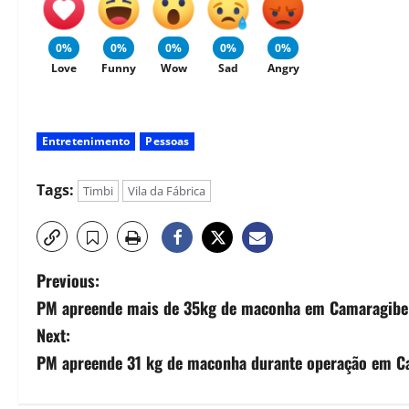
0%
0%
0%
0%
0%
Love
Funny
Wow
Sad
Angry
Entretenimento
Pessoas
Tags:
Timbi
Vila da Fábrica
Previous:
PM apreende mais de 35kg de maconha em Camaragibe
Next:
PM apreende 31 kg de maconha durante operação em C