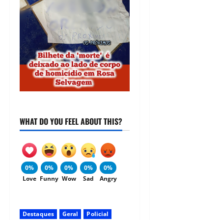
WHAT DO YOU FEEL ABOUT THIS?
0%
0%
0%
0%
0%
Love
Funny
Wow
Sad
Angry
Destaques
Geral
Policial