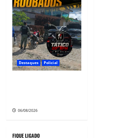
Destaques
Policial
Polícia CR Tático, 20° BPM
recupera carro e moto
roubados no Alto Santo
Antônio, em Camaragibe
06/08/2026
FIQUE LIGADO